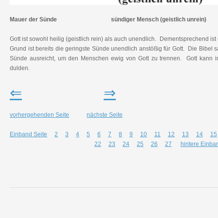
Mauer der Sünde
sündiger Mensch (geistlich unrein)
Gott ist sowohl heilig (geistlich rein) als auch unendlich. Dementsprechend ist
Grund ist bereits die geringste Sünde unendlich anstößig für Gott. Die Bibel s
Sünde ausreicht, um den Menschen ewig von Gott zu trennen. Gott kann i
dulden.
⇐
⇒
vorhergehenden Seite
nächste Seite
Einband Seite
2
3
4
5
6
7
8
9
10
11
12
13
14
15
22
23
24
25
26
27
hintere Einba