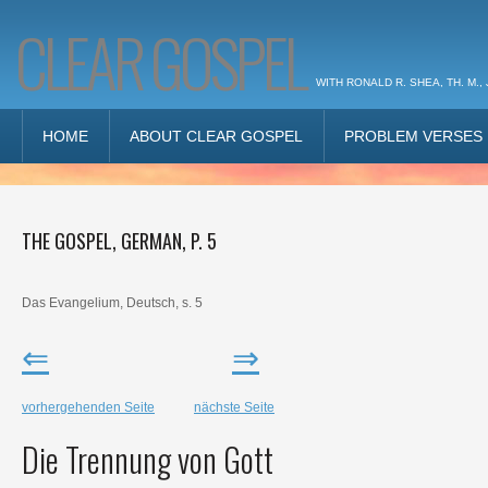
CLEAR GOSPEL
WITH RONALD R. SHEA, TH. M., 
HOME
ABOUT CLEAR GOSPEL
PROBLEM VERSES
THE GOSPEL, GERMAN, P. 5
Das
Evangelium
,
Deutsch
,
s.
5
⇐
⇒
vorhergehenden Seite
nächste Seite
Die Trennung von Gott