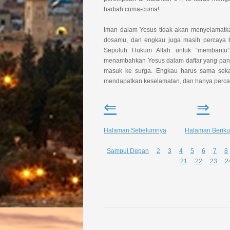
hadiah cuma-cuma!
Iman dalam Yesus tidak akan menyelamatka
dosamu, dan engkau juga masih percaya b
Sepuluh Hukum Allah untuk “membantu”
menambahkan Yesus dalam daftar yang panja
masuk ke surga. Engkau harus sama sekal
mendapatkan keselamatan, dan hanya percay
⇐
⇒
Halaman Sebelumnya
Halaman Beriku
Sampul Depan
2
3
4
5
6
7
8
21
22
23
2