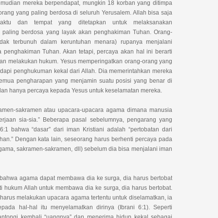
emudian mereka berpendapat, mungkin 18 korban yang ditimpa
ang yang paling berdosa di seluruh Yerusalem. Allah bisa saja
tu dan tempat yang ditetapkan untuk melaksanakan
 paling berdosa yang layak akan penghakiman Tuhan. Orang-
idak terbunuh dalam keruntuhan menara) rupanya menjalani
 penghakiman Tuhan. Akan tetapi, percaya akan hal ini berarti
gan melakukan hukum. Yesus memperingatkan orang-orang yang
dapi penghukuman kekal dari Allah. Dia memerintahkan mereka
semua pengharapan yang menjamin suatu posisi yang benar di
an hanya percaya kepada Yesus untuk keselamatan mereka.
ramen-sakramen atau upacara-upacara agama dimana manusia
rjaan sia-sia.” Beberapa pasal sebelumnya, pengarang yang
1 bahwa “dasar” dari iman Kristiani adalah “pertobatan dari
han.” Dengan kata lain, seseorang harus berhenti percaya pada
agama, sakramen-sakramen, dll) sebelum dia bisa menjalani iman
ya bahwa agama dapat membawa dia ke surga, dia harus bertobat
ti hukum Allah untuk membawa dia ke surga, dia harus bertobat.
 harus melakukan upacara agama tertentu untuk diselamatkan, ia
pada hal-hal itu menyelamatkan dirinya (Ibrani 6:1). Seperti
ntongi kembali “uangnya” dan menerima hidup kekal sebagai