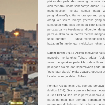
pikiran dan perbuatan seorang manusia. K
oleh menara Siloam sebenarnya adalah 18 or
megumpulkan mereka semua pada wak
penghakimanNya. Hanya orang-orang yang
orang Yerusalem lainnya (mereka yang t
kehidupan yang baik sehingga tidak terkena
percaya bahwa keselamatan diperoleh den
percaya akan hal ini bahwa mereka mengha
untuk bertobat – – – untuk meninggalkan 
hadapan Tuhan dengan melakukan hukum, d
Dalam Ibrani 9:9-14
Alkitab menyebut sak
mencoba menjangkau Tuhan, adalah “peke
sama mengatakan pada kita dalam Ibrani 6:
pekerjaan sia-sia dan kepercayaan pada Tu
“pekerjaan sia-sia” (yaitu upacara-upacara 
keselamatannya dalam Tuhan.
Perintah Alkitab jelas. Jika seorang perca
(Matius 3:7-9). Jika ia percaya bahwa metaa
(Lukas 13:1-5) Dan jika ia percaya bahwa ia
harus bertobat, dan berhenti bersandar ke
perempuan di halaman 14, ia harus menga