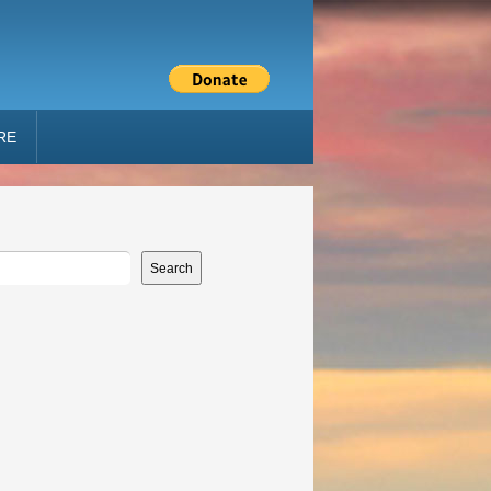
RE
Search