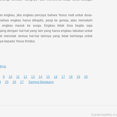
n engkau, jika engkau percaya bahwa Yesus mati untuk dosa-
ahwa engkau harus dibaptis, pergi ke gereja, atau mematuhi
 engkau masuk ke surga. Engkau tidak bisa begitu saja
ng dengan hal-hal yang lain yang harus engkau lakukan untuk
i menolak semua hal-hal lainnya yang tidak berharga untuk
a kepada Yesus Kristus.
tnya
9
10
11
12
13
14
15
16
17
18
19
20
4
25
26
27
Sampul Belakang
CLEAR GOSPEL
© 