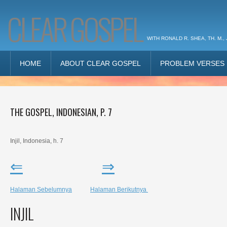
CLEAR GOSPEL
WITH RONALD R. SHEA, TH. M., 
HOME
ABOUT CLEAR GOSPEL
PROBLEM VERSES
THE GOSPEL, INDONESIAN, P. 7
Injil, Indonesia, h. 7
⇐
⇒
Halaman Sebelumnya
Halaman Berikutnya
INJIL