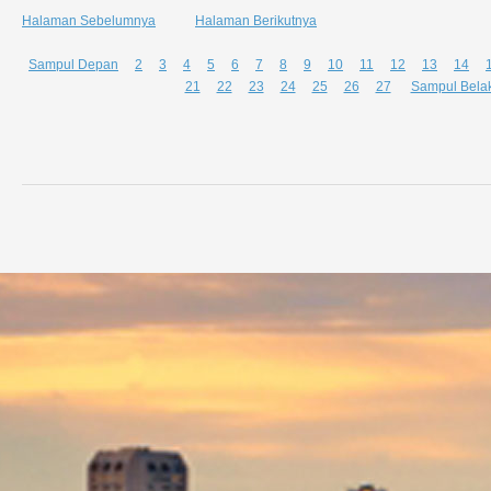
Halaman Sebelumnya
Halaman Berikutnya
Sampul Depan
2
3
4
5
6
7
8
9
10
11
12
13
14
21
22
23
24
25
26
27
Sampul Bela