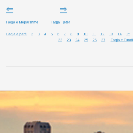
⇐
⇒
Faqja e Mëparshme
Faqja Tjetër
Faqja e parë
2
3
4
5
6
7
8
9
10
11
12
13
14
15
22
23
24
25
26
27
Faqja e Fundi