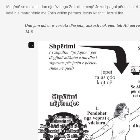
Meqënë se mëkati ndan njerëzit nga Zoti, dhe meqë Jezusi pagoi për mëkatet t
ketë një marrdhënie me Zotin vetëm përmes Jezus Krishtit. Jezusi tha:
Unë jam udha, e vërteta dhe jeta; askush nuk vjen tek Ati p
14:6