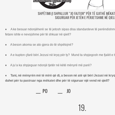
SHPËTIMI (I SHPALLUR “JO FAJTOR” PËR TË GJITHË MËKAT
SIGURUAR PËR JETËN E PËRJETSHME NË QIELL
♦ A ke besuar ndonjëherë se të jetosh sipas disa standardeve të perëndishm
fetare ishte e nevojshme për të shkuar në qiell?
♦ A beson akoma se ato gjera do të shpëtojnë?
♦ A e kupton çfarë bëri Jezusi në kryq për ty? Mund ta shpjegosh me fjalët e t
♦ A ju’a ka shpjeguar ndonjë tjetër në këtë mënyrë më parë?
♦
Tani, në mënyrën më të mirë që di, a beson në atë që bëri Jezusi në kryq p
duhet për tu pastruar nga mëkatet dhe për të siguruar një vend në qiell?
___ PO ___ JO
19.