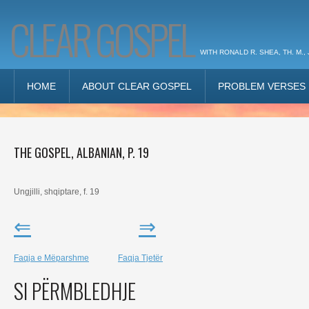
CLEAR GOSPEL
WITH RONALD R. SHEA, TH. M., 
HOME
ABOUT CLEAR GOSPEL
PROBLEM VERSES
THE GOSPEL, ALBANIAN, P. 19
Ungjilli, shqiptare, f. 19
⇐
⇒
Faqja e Mëparshme
Faqja Tjetër
SI PËRMBLEDHJE