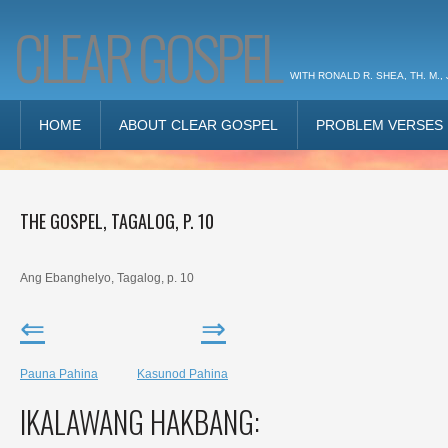
CLEAR GOSPEL
WITH RONALD R. SHEA, TH. M., 
HOME
ABOUT CLEAR GOSPEL
PROBLEM VERSES
THE GOSPEL, TAGALOG, P. 10
Ang Ebanghelyo, Tagalog, p. 10
⇐
⇒
Pauna Pahina
Kasunod
Pahina
IKALAWANG HAKBANG: