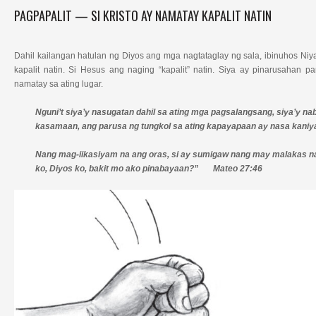
PAGPAPALIT — SI KRISTO AY NAMATAY KAPALIT NATIN
Dahil kailangan hatulan ng Diyos ang mga nagtataglay ng sala, ibinuhos Ni
kapalit natin. Si Hesus ang naging “kapalit” natin. Siya ay pinarusahan p
namatay sa ating lugar.
Nguni’t siya’y nasugatan dahil sa ating mga pagsalangsang, siya’y na
kasamaan, ang parusa ng tungkol sa ating kapayapaan ay nasa kani
Nang mag-iikasiyam na ang oras, si ay sumigaw nang may malakas na 
ko, Diyos ko, bakit mo ako pinabayaan?” Mateo 27:46