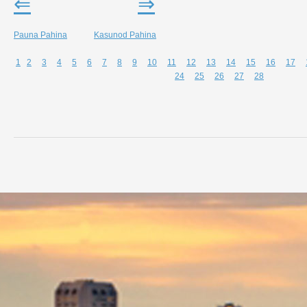
⇐
⇒
Pauna Pahina
Kasunod
Pahina
1
2
3
4
5
6
7
8
9
10
11
12
13
14
15
16
17
24
25
26
27
28