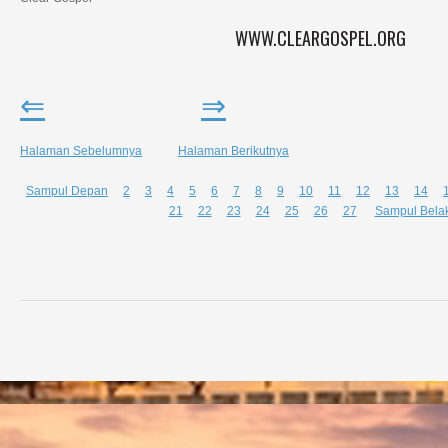
WWW.CLEARGOSPEL.ORG
⇐
⇒
Halaman Sebelumnya
Halaman Berikutnya
Sampul Depan
2
3
4
5
6
7
8
9
10
11
12
13
14
21
22
23
24
25
26
27
Sampul Bela